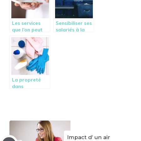
Les services
Sensibiliser ses
que l’on peut
salariés à la
utiliser dans
cause
l’urgence.
écologique.
La propreté
dans
l’hôtellerie,
important dans
le contexte
actuel.
Impact d’ un air