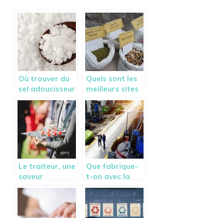
Où trouver du
Quels sont les
sel adoucisseur
meilleurs sites
en pastille? La
pour faire des
réponse dans
achats
cet article
importants
dans
l’agroalimentai
re?
Le traiteur, une
Que fabrique-
saveur
t-on avec la
particulière!
technique du
rotomoulage ?