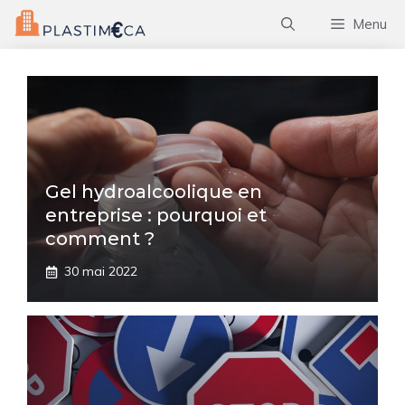
Aller
Menu
au
contenu
Gel hydroalcoolique en
entreprise : pourquoi et
comment ?
30 mai 2022