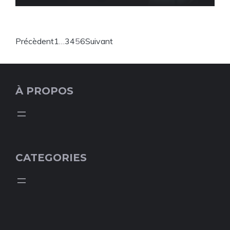
Précèdent
1
…
3
4
5
6
Suivant
À PROPOS
CATEGORIES